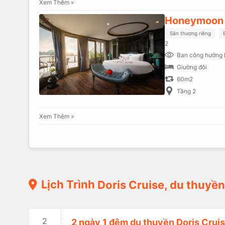
Xem Thêm »
Honeymoon 
Sân thượng riêng
2
Ban công hướng 
Giường đôi
60m2
Tầng 2
Xem Thêm »
Lịch Trình
Doris Cruise, du thuyền
2
2 ngày 1 đêm du thuyền Doris Crui