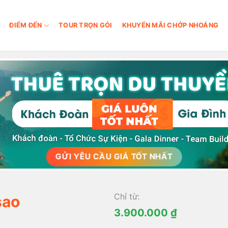
ĐIỂM ĐẾN
TOUR TRỌN GÓI
KHUYẾN MÃI CHỚP NHOÁNG
GỬI YÊU CẦU GIÁ TỐT NHẤT
Chỉ từ:
sao
3.900.000
₫