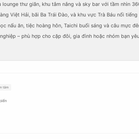
u lounge thư giãn, khu tắm nắng và sky bar với tầm nhìn 36
g Việt Hải, bãi Ba Trái Đào, và khu vực Trà Báu nổi tiếng
học nấu ăn, tiệc hoàng hôn, Taichi buổi sáng và câu mực đ
ghiệp – phù hợp cho cặp đôi, gia đình hoặc nhóm bạn yêu
n tắm
biển