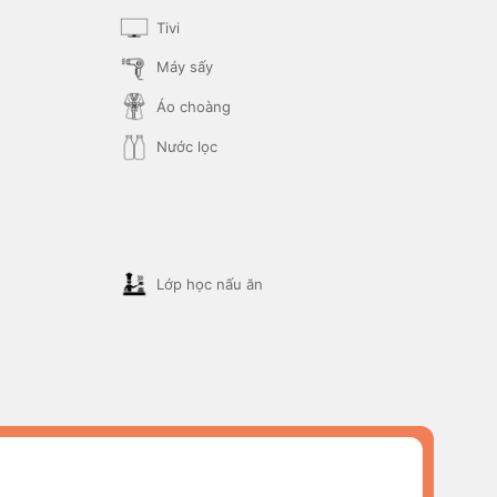
Tivi
Máy sấy
Áo choàng
Nước lọc
Lớp học nấu ăn