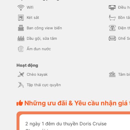
Wifi
Điều 
Két sắt
Bồn t
Ban công view biển
Điện t
Dầu gội, sữa tắm
Ghế S
Ấm đun nước
Hoạt động
Chèo kayak
Tắm b
Tập thái cực quyền
Những ưu đãi & Yêu cầu nhận giá 
2 ngày 1 đêm du thuyền Doris Cruise