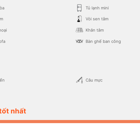
hòa
Tủ lạnh mini
ắm
Vòi sen tắm
hoại
Khăn tắm
ofa
Bàn ghế ban công
iển
Câu mực
tốt nhất