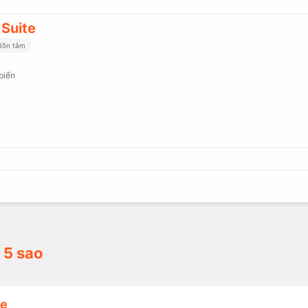
Suite
Bồn tắm
biển
 5 sao
se