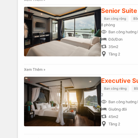
Senior Suite
Ban công rộng
Bồ
8 phòng
Ban công hướng 
Đôi/Đơn
35m2
Tầng 2
Xem Thêm »
Executive S
Ban công riêng
Bồ
2
Ban công hướng 
Giường đôi
45m2
Tầng 2