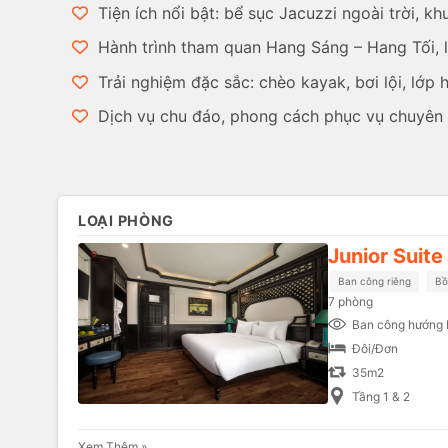
Tiện ích nổi bật: bể sục Jacuzzi ngoài trời, kh
Hành trình tham quan Hang Sáng – Hang Tối, làn
Trải nghiệm đặc sắc: chèo kayak, bơi lội, lớp 
Dịch vụ chu đáo, phong cách phục vụ chuyên n
LOẠI PHÒNG
Junior Suite
Ban công riêng
Bồ
7 phòng
Ban công hướng 
Đôi/Đơn
35m2
Tầng 1 & 2
Xem Thêm »