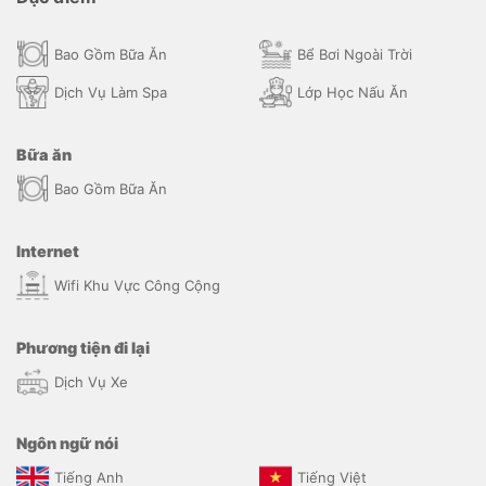
Bao Gồm Bữa Ăn
Bể Bơi Ngoài Trời
Dịch Vụ Làm Spa
Lớp Học Nấu Ăn
Bữa ăn
Bao Gồm Bữa Ăn
Internet
Wifi Khu Vực Công Cộng
Phương tiện đi lại
Dịch Vụ Xe
Ngôn ngữ nói
Tiếng Anh
Tiếng Việt