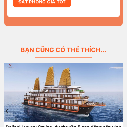
ĐẶT PHÒNG GIÁ TỐT
BẠN CŨNG CÓ THỂ THÍCH...